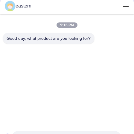
van de 10ml-flesjeetiketten
eastern
5:16 PM
loading...
Good day, what product are you looking for?
populaire categorieën
Alle
De Etiketten Van 
Etiketten Van De 
Het Glasflesje
Injectieflacon
10mL 
De Etiketten Van 
Flesjeetiketten
Het Douaneflesje
De Sticker Van Het 
10ml Flesjedozen
Veiligheidshologram
Farmaceutische 
Het Etiket Van De 
Verpakkende Doos
Geneeskundefles