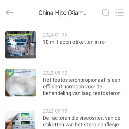
2026
Hjtc
(Xiamen)
China Hjtc (Xiamen) Industry Co., Ltd bedrijf nieuws
Industry
Co.,
Ltd.
All
Rights
HUIS
Reserved.
2024-01-16
10 ml flacon etiketten in rol
PRODUCTEN
ONGEVEER
2022-08-30
ONS
Het testosteronpropionaat is een
efficiënt hormoon voor de
behandeling van laag testosteron.
FABRIEKSREIS
2022-05-18
KWALITEITSCONTROLE
De factoren die viscositeit van de
etiketten van het steroïdenflesje