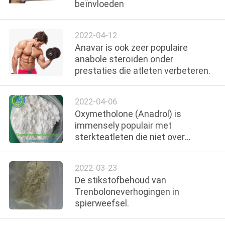
CONTACTEER
beïnvloeden
ONS
2022-04-12
Anavar is ook zeer populaire
NIEUWS
anabole steroïden onder
prestaties die atleten verbeteren.
GEVALLEN
2022-04-06
Oxymetholone (Anadrol) is
SITEMAP
immensely populair met
sterkteatleten die niet over
PRIVACY
gewichtsklassen (de
Gebiedsatleten en strongmen), en
POLICY
2022-03-23
zich met powerlifters in de
De stikstofbehoud van
zwaardere gewichtssteunen
Trenboloneverhogingen in
moeten ongerust maken.
spierweefsel.