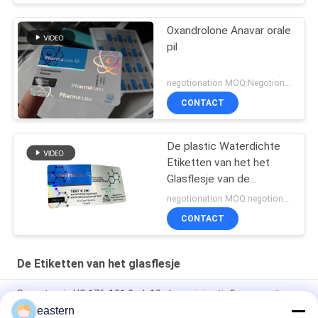
Oxandrolone Anavar orale
pil
negotionation MOQ:Negotionation
CONTACT
De plastic Waterdichte
Etiketten van het het
Glasflesje van de
Hologramtest euro 250
negotionation MOQ:negotionation
CONTACT
De Etiketten van het glasflesje
Somatropin HG 176-191 2mlx10 glazen injectieflacon met
etiketten
eastern