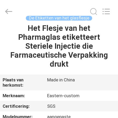
2026
Hjtc
(Xiamen)
Industry
Co.,
De Etiketten van het glasflesje
Ltd.
All
Rights
Het Flesje van het
HUIS
Reserved.
Pharmaglas etiketteert
PRODUCTEN
Steriele Injectie die
Farmaceutische Verpakking
ONGEVEER
drukt
ONS
Plaats van
Made in China
herkomst:
FABRIEKSREIS
Merknaam:
Eastern-custom
KWALITEITSCONTROLE
Certificering:
SGS
Modelnummer:
aangepaste