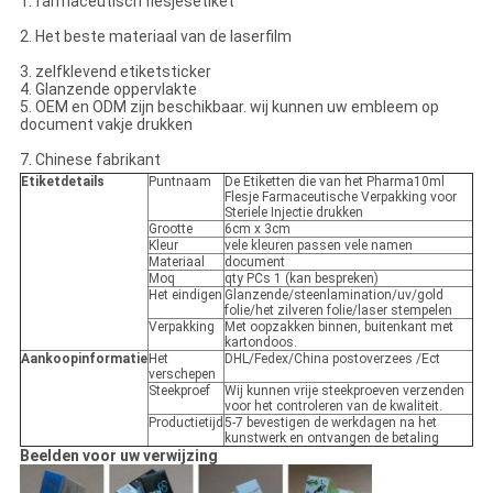
1.
farmaceutisch flesjesetiket
2.
Het beste materiaal van de laserfilm
3.
zelfklevend etiketsticker
4.
Glanzende oppervlakte
5.
OEM en ODM zijn beschikbaar. wij kunnen uw embleem op
document vakje drukken
7.
Chinese fabrikant
Etiketdetails
Puntnaam
De Etiketten die van het Pharma10ml
Flesje Farmaceutische Verpakking voor
Steriele Injectie drukken
Grootte
6cm x 3cm
Kleur
vele kleuren passen vele namen
Materiaal
document
Moq
qty PCs 1 (kan bespreken)
Het eindigen
Glanzende/steenlamination/uv/gold
folie/het zilveren folie/laser stempelen
Verpakking
Met oopzakken binnen, buitenkant met
kartondoos.
Aankoopinformatie
Het
DHL/Fedex/China postoverzees /Ect
verschepen
Steekproef
Wij kunnen vrije steekproeven verzenden
voor het controleren van de kwaliteit.
Productietijd
5-7 bevestigen de werkdagen na het
kunstwerk en ontvangen de betaling
Beelden voor uw verwijzing