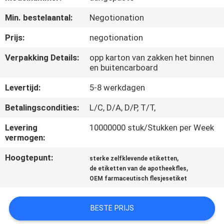
CONTACTEER
Min. bestelaantal:
Negotionation
ONS
Prijs:
negotionation
NIEUWS
Verpakking Details:
opp karton van zakken het binnen
en buitencarboard
GEVALLEN
Levertijd:
5-8 werkdagen
Betalingscondities:
L/C, D/A, D/P, T/T,
SITEMAP
Levering
10000000 stuk/Stukken per Week
vermogen:
PRIVACY
Hoogtepunt:
,
sterke zelfklevende etiketten
POLICY
,
de etiketten van de apotheekfles
OEM farmaceutisch flesjesetiket
BESTE PRIJS