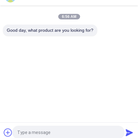
tren-acetaatflacon Flaconlabels met volledige set paer-
instructie
6:56 AM
Laser PET 10 ml test Enanthate glazen flaconlabels
Good day, what product are you looking for?
populaire categorieën
Alle
De Etiketten Van 
Etiketten Van De 
Het Glasflesje
Injectieflacon
10mL 
De Etiketten Van 
Flesjeetiketten
Het Douaneflesje
De Sticker Van Het 
10ml Flesjedozen
Veiligheidshologram
Farmaceutische 
Het Etiket Van De 
Verpakkende Doos
Geneeskundefles
Vraag een offerte aan