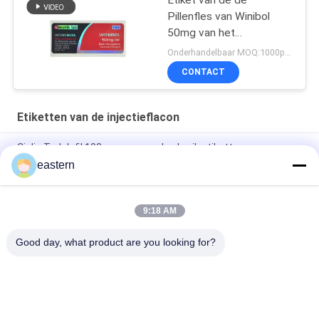
Pillenfles van Winibol
50mg van het
Genetiklaboratorium het
Onderhandelbaar MOQ:1000pcs/design
Mondelinge
CONTACT
Etiketten van de injectieflacon
Cialis Tadalafil 100mg voor oraal gebruik etiketten
eastern
SS-31 Sterke kleefmiddelen Etiketten Peptide flacon
Etiketten
9:18 AM
De Biomexlaboratoria archiveert Anabole Aangepaste
Glanzende Etiketten en Dozen
Good day, what product are you looking for?
populaire categorieën
Alle
De Etiketten Van 
Etiketten Van De 