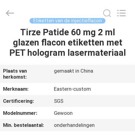
2026
Hjtc
(Xiamen)
Industry
Co.,
Etiketten van de injectieflacon
Ltd.
All
Rights
Tirze Patide 60 mg 2 ml
HUIS
Reserved.
glazen flacon etiketten met
PRODUCTEN
PET hologram lasermateriaal
ONGEVEER
Plaats van
gemaakt in China
herkomst:
ONS
Merknaam:
Eastern-custom
FABRIEKSREIS
Certificering:
SGS
Modelnummer:
Gewoon
KWALITEITSCONTROLE
Min. bestelaantal:
onderhandelingen