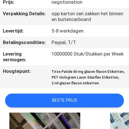
CONTACTEER
Prijs:
negotionation
ONS
Verpakking Details:
opp karton van zakken het binnen
en buitencarboard
NIEUWS
Levertijd:
5-8 werkdagen
Betalingscondities:
Paypal, T/T
GEVALLEN
Levering
10000000 Stuk/Stukken per Week
vermogen:
SITEMAP
Hoogtepunt:
,
Tirze Patide 60 mg glazen flacon Etiketten
,
PET Hologram Laser Glasfles Etiketten
2 ml glazen flacon etiketten
PRIVACY
POLICY
BESTE PRIJS